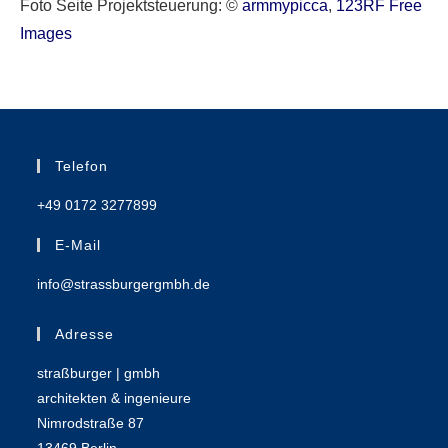
Foto Seite Projektsteuerung: ©
armmypicca
,
123RF Free
Images
Telefon
+49 0172 3277899
E-Mail
info@strassburgergmbh.de
Adresse
straßburger | gmbh
architekten & ingenieure
Nimrodstraße 87